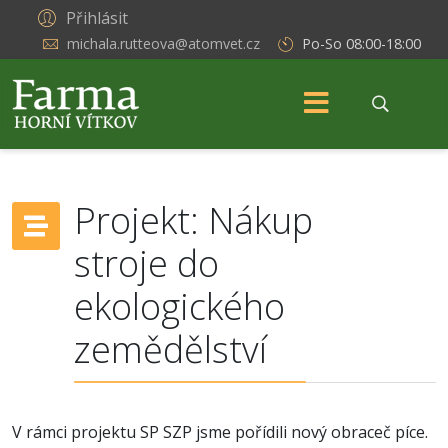
Přihlásit
michala.rutteova@atomvet.cz
Po-So 08:00-18:00
Projekt: Nákup
stroje do
ekologického
zemědělství
V rámci projektu SP SZP jsme pořídili nový obraceč píce.