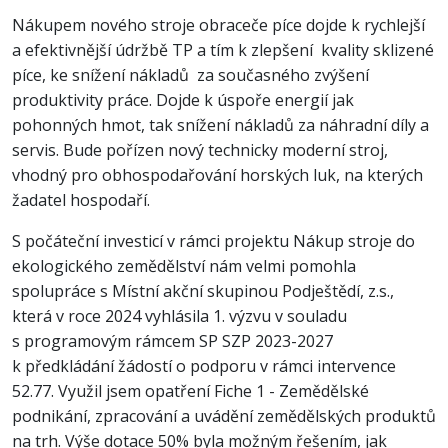
Nákupem nového stroje obraceče píce dojde k rychlejší
a efektivnější údržbě TP a tím k zlepšení kvality sklizené
píce, ke snížení nákladů za současného zvýšení
produktivity práce. Dojde k úspoře energií jak
pohonných hmot, tak snížení nákladů za náhradní díly a
servis. Bude pořízen nový technicky moderní stroj,
vhodný pro obhospodařování horských luk, na kterých
žadatel hospodaří.
S počáteční investicí v rámci projektu Nákup stroje do
ekologického zemědělství nám velmi pomohla
spolupráce s Místní akční skupinou Podještědí, z.s.,
která v roce 2024 vyhlásila 1. výzvu v souladu
s programovým rámcem SP SZP 2023-2027
k předkládání žádostí o podporu v rámci intervence
52.77. Využil jsem opatření Fiche 1 - Zemědělské
podnikání, zpracování a uvádění zemědělských produktů
na trh. Výše dotace 50% byla možným řešením, jak