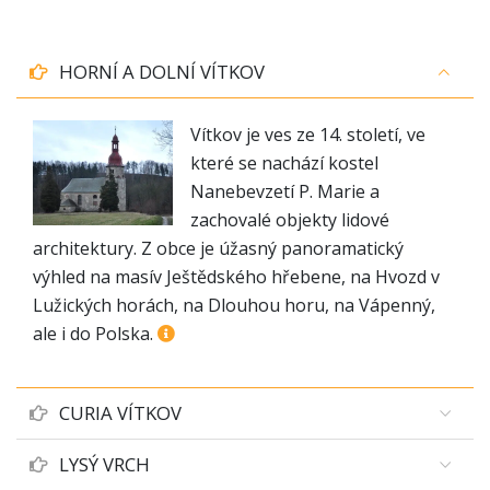
HORNÍ A DOLNÍ VÍTKOV
Vítkov je ves ze 14. století, ve
které se nachází kostel
Nanebevzetí P. Marie a
zachovalé objekty lidové
architektury. Z obce je úžasný panoramatický
výhled na masív Ještědského hřebene, na Hvozd v
Lužických horách, na Dlouhou horu, na Vápenný,
ale i do Polska.
CURIA VÍTKOV
LYSÝ VRCH